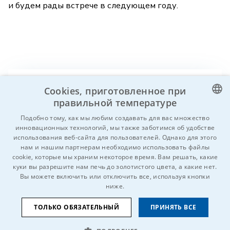
и будем рады встрече в следующем году.
Вы знаете кого-нибудь, кому это может
Cookies, приготовленное при
правильной температуре
быть интересно?
Hе стесняйтесь и
поделитесь!
CZECH
Подобно тому, как мы любим создавать для вас множество
инновационных технологий, мы также заботимся об удобстве
ENGLISH
использования веб-сайта для пользователей. Однако для этого
нам и нашим партнерам необходимо использовать файлы
GERMAN
cookie, которые мы храним некоторое время. Вам решать, какие
куки вы разрешите нам печь до золотистого цвета, а какие нет.
RUSSIAN
Вы можете включить или отключить все, используя кнопки
SLOVAK
ниже.
ТОЛЬКО ОБЯЗАТЕЛЬНЫЙ
ПРИНЯТЬ ВСЕ
© 2026 Все права защищены IDEAL-Trade Service, spol. s r.o.