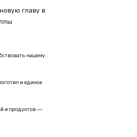
новую главу в
уппы
обствовать нашему
логотип и единое
ий и продуктов —