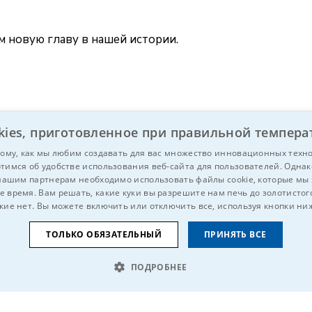
м новую главу в нашей истории.
kies, приготовленное при правильной темпера
ому, как мы любим создавать для вас множество инновационных техн
тимся об удобстве использования веб-сайта для пользователей. Однак
нашим партнерам необходимо использовать файлы cookie, которые мы
е время. Вам решать, какие куки вы разрешите нам печь до золотистого
кие нет. Вы можете включить или отключить все, используя кнопки ни
у это может быть интересно?
Hе стесн
ТОЛЬКО ОБЯЗАТЕЛЬНЫЙ
ПРИНЯТЬ ВСЕ
ПОДРОБНЕЕ
НАЛИТИЧЕСКИЕ
ЦЕЛЕВЫЕ
ФУНКЦИОНАЛЬНЫЕ