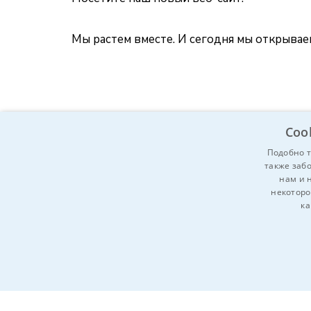
Мы растем вместе. И сегодня мы открывае
Coo
Подобно т
также забо
нам и 
некоторо
ка
Вы знаете кого-нибудь, ком
и поделитесь!
ОБЯЗАТЕЛЬНЫЕ
А