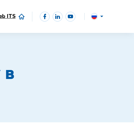
eb ITS
 в