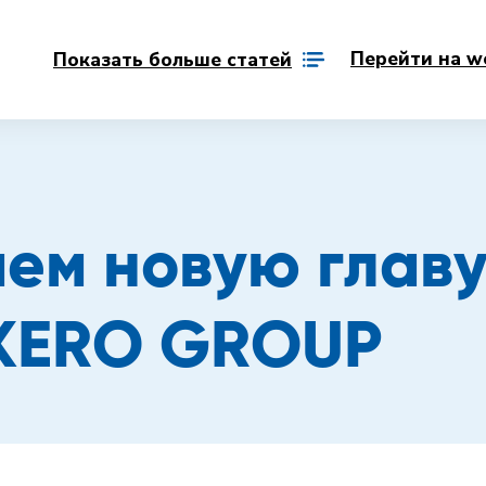
Перейти на w
Показать больше статей
ем новую главу
RKERO GROUP