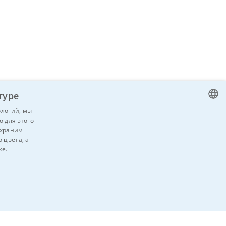
туре
ологий, мы
о для этого
CZECH
 храним
ENGLISH
 цвета, а
же.
GERMAN
яйтесь
RUSSIAN
SLOVAK
НЕКЛАССИФИЦИРОВАННЫЕ