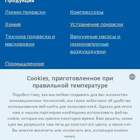
Продукция
Линии покраски
Компрессоры
Химия
Устранение покраски
Техника подвески и
Вакуумные насосы и
маскировки
низконапорные
воздуходувки
Промышленное
охлаждение
Cookies, приготовленное при
правильной температуре
Авторизация
Услуги
CZECH
Подобно тому, как мы любим создавать для вас множество
инновационных технологий, мы также заботимся об удобстве
HiVision
O фирме ITS
ENGLISH
использования веб-сайта для пользователей. Однако для этого
нам и нашим партнерам необходимо использовать файлы
Технические паспорта
Карьера
GERMAN
cookie, которые мы храним некоторое время. Вам решать, какие
куки вы разрешите нам печь до золотистого цвета, а какие нет.
RUSSIAN
Референции
Вы можете включить или отключить все, используя кнопки
SLOVAK
ниже.
Kontaktujte nás