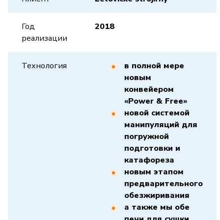
Год
2018
реализации
Технология
в полной мере
новым
конвейером
«Power & Free»
новой системой
манипуляций для
погружной
подготовки и
катафореза
новым этапом
предварительного
обезжиривания
а также мы обе
печи для сушки