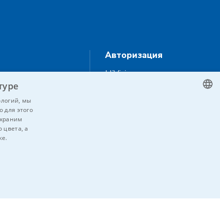
Авторизация
HiVision
 ITS
туре
Технические
ологий, мы
паспорта
о для этого
CZECH
ции
 храним
ENGLISH
 цвета, а
jte nás
же.
GERMAN
RUSSIAN
SLOVAK
НЕКЛАССИФИЦИРОВАННЫЕ