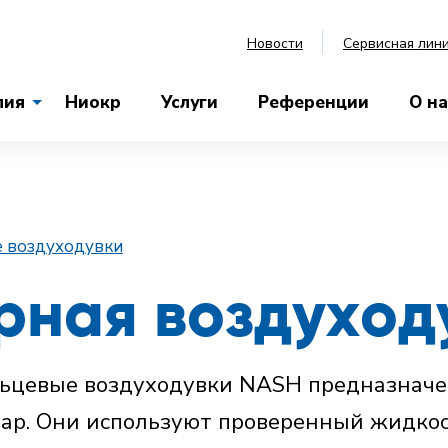
Новости
Сервисная лин
лия
Ниокр
Услуги
Референции
О на
е воздуходувки
рная воздуход
ьцевые воздуходувки NASH предназначен
 бар. Они используют проверенный жидко