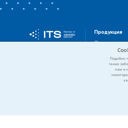
Продукция
Линии покрас
Coo
Химия
Подобно т
также забо
Техника подве
нам и 
маскировки
некоторо
ка
Промышленн
охлаждение
ОБЯЗАТЕЛЬНЫЕ
А