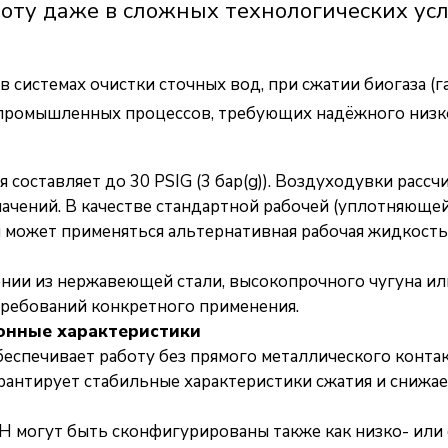
ту даже в сложных технологических усл
системах очистки сточных вод, при сжатии биогаза (газ
 промышленных процессов, требующих надёжного низко
составляет до 30 PSIG (3 бар(g)). Воздуходувки рассч
начений. В качестве стандартной рабочей (уплотняющей
может применяться альтернативная рабочая жидкость 
нии из нержавеющей стали, высокопрочного чугуна или
требований конкретного применения.
онные характеристики
спечивает работу без прямого металлического конта
арантирует стабильные характеристики сжатия и снижа
 могут быть сконфигурированы также как низко- или