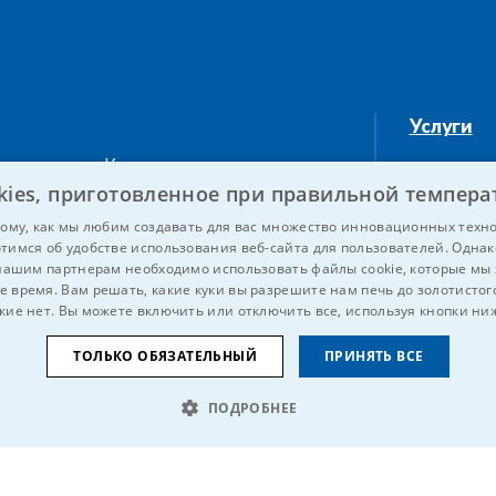
Услуги
ки
Компрессоры
O фирме
kies, приготовленное при правильной темпера
Устранение покраски
Карьера
ому, как мы любим создавать для вас множество инновационных техн
тимся об удобстве использования веб-сайта для пользователей. Однак
ски и
Вакуумные насосы и
Референ
нашим партнерам необходимо использовать файлы cookie, которые мы
низконапорные
е время. Вам решать, какие куки вы разрешите нам печь до золотистого
Kontaktu
воздуходувки
кие нет. Вы можете включить или отключить все, используя кнопки ни
ое
ТОЛЬКО ОБЯЗАТЕЛЬНЫЙ
ПРИНЯТЬ ВСЕ
ПОДРОБНЕЕ
НАЛИТИЧЕСКИЕ
ЦЕЛЕВЫЕ
ФУНКЦИОНАЛЬНЫЕ