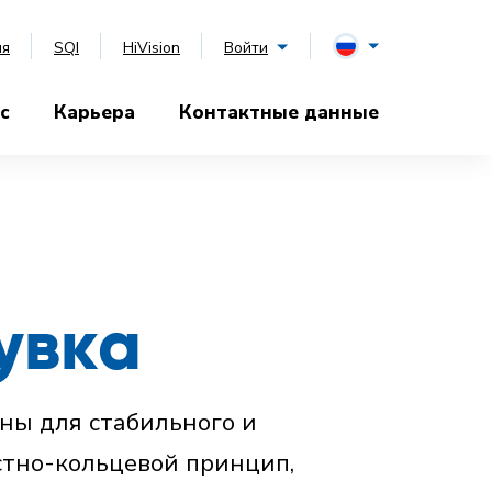
ия
SQI
HiVision
Войти
с
Карьера
Контактные данные
увка
ы для стабильного и
стно-кольцевой принцип,