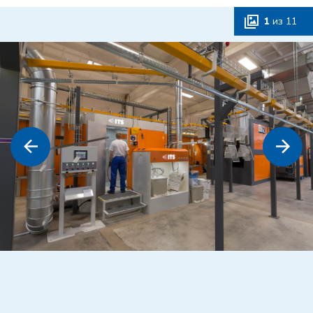
1
из
11