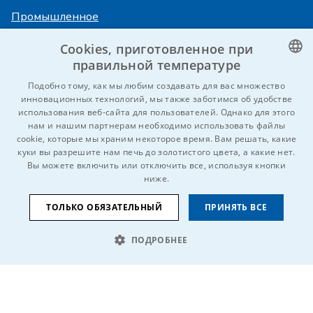
Промышленное
охлаждение
Cookies, приготовленное при
правильной температуре
Авторизация
Услуги
CZECH
Подобно тому, как мы любим создавать для вас множество
HiVision
инновационных технологий, мы также заботимся об удобстве
O фирме ITS
ENGLISH
использования веб-сайта для пользователей. Однако для этого
нам и нашим партнерам необходимо использовать файлы
Технические паспорта
Карьера
GERMAN
cookie, которые мы храним некоторое время. Вам решать, какие
куки вы разрешите нам печь до золотистого цвета, а какие нет.
RUSSIAN
Референции
Вы можете включить или отключить все, используя кнопки
SLOVAK
ниже.
Kontaktujte nás
ТОЛЬКО ОБЯЗАТЕЛЬНЫЙ
ПРИНЯТЬ ВСЕ
ПОДРОБНЕЕ
© 2026 IDEAL-Trade Service, spol. s r.o.
ОУП
Защита персональных данных
Cookies
ОБЯЗАТЕЛЬНЫЕ
АНАЛИТИЧЕСКИЕ
Мы входим в состав
ЦЕЛЕВЫЕ
ФУНКЦИОНАЛЬНЫЕ