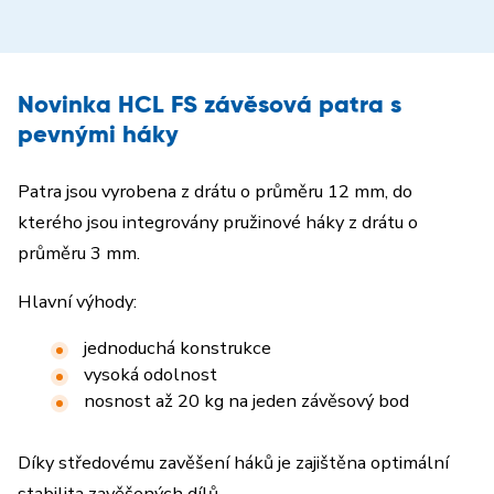
Novinka HCL FS závěsová patra s
pevnými háky
Patra jsou vyrobena z drátu o průměru 12 mm, do
kterého jsou integrovány pružinové háky z drátu o
průměru 3 mm.
Hlavní výhody:
jednoduchá konstrukce
vysoká odolnost
nosnost až 20 kg na jeden závěsový bod
Díky středovému zavěšení háků je zajištěna optimální
stabilita zavěšených dílů.