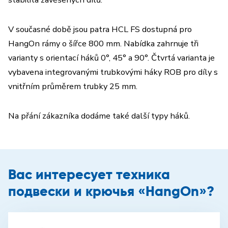
V současné době jsou patra HCL FS dostupná pro
HangOn rámy o šířce 800 mm. Nabídka zahrnuje tři
varianty s orientací háků 0°, 45° a 90°. Čtvrtá varianta je
vybavena integrovanými trubkovými háky ROB pro díly s
vnitřním průměrem trubky 25 mm.
Na přání zákazníka dodáme také další typy háků.
Вас интересует техника
подвески и крючья «HangOn»?