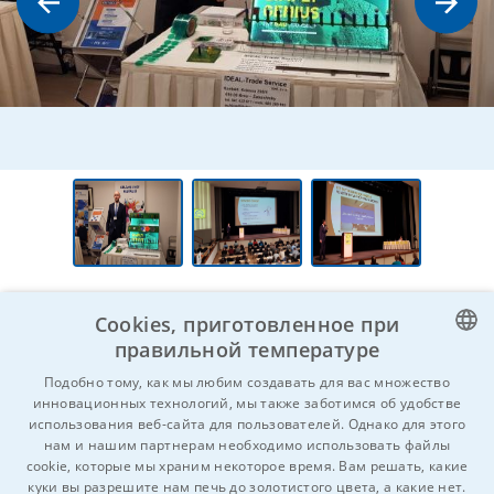
Cookies, приготовленное при
правильной температуре
CZECH
Подобно тому, как мы любим создавать для вас множество
инновационных технологий, мы также заботимся об удобстве
ENGLISH
Вы знаете кого-нибудь, кому это может
использования веб-сайта для пользователей. Однако для этого
нам и нашим партнерам необходимо использовать файлы
быть интересно?
Hе стесняйтесь и
GERMAN
cookie, которые мы храним некоторое время. Вам решать, какие
поделитесь!
куки вы разрешите нам печь до золотистого цвета, а какие нет.
RUSSIAN