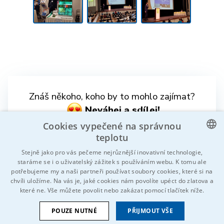
Znáš někoho, koho by to mohlo zajímat?
Neváhej a sdílej!
Cookies vypečené na správnou
teplotu
CZECH
Stejně jako pro vás pečeme nejrůznější inovativní technologie,
staráme se i o uživatelský zážitek s používáním webu. K tomu ale
ENGLISH
potřebujeme my a naši partneři používat soubory cookies, které si na
chvíli uložíme. Na vás je, jaké cookies nám povolíte upéct do zlatova a
GERMAN
které ne. Vše můžete povolit nebo zakázat pomocí tlačítek níže.
RUSSIAN
© 2026 Všechna práva vyhrazena IDEAL-Trade Service, spol. s
POUZE NUTNÉ
PŘIJMOUT VŠE
SLOVAK
r.o.