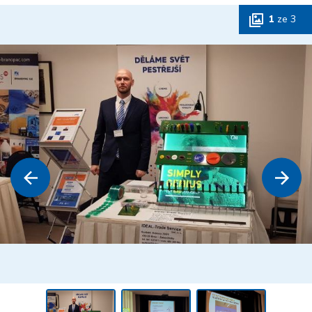
1
ze
3