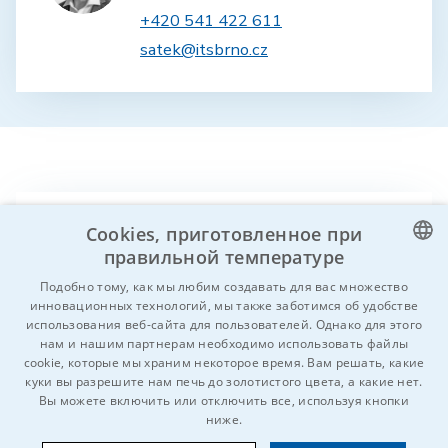
+420 541 422 611
satek@itsbrno.cz
Вы знаете кого-нибудь, кому это может
Cookies, приготовленное при
правильной температуре
быть интересно?
Hе стесняйтесь и
поделитесь!
CZECH
Подобно тому, как мы любим создавать для вас множество
инновационных технологий, мы также заботимся об удобстве
ENGLISH
использования веб-сайта для пользователей. Однако для этого
нам и нашим партнерам необходимо использовать файлы
GERMAN
cookie, которые мы храним некоторое время. Вам решать, какие
куки вы разрешите нам печь до золотистого цвета, а какие нет.
RUSSIAN
Вы можете включить или отключить все, используя кнопки
SLOVAK
ниже.