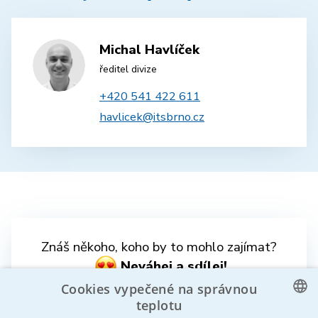
Michal Havlíček
ředitel divize
+420 541 422 611
havlicek@itsbrno.cz
Znáš někoho, koho by to mohlo zajímat?
Neváhej a sdílej!
Cookies vypečené na správnou
teplotu