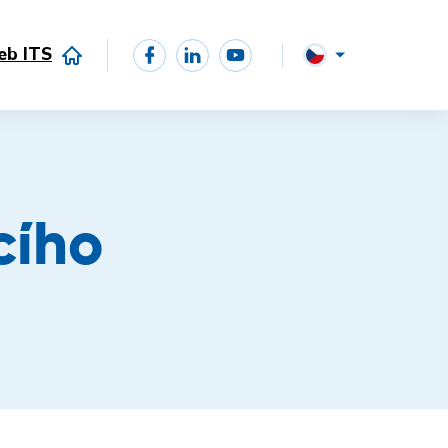
eb ITS
cího