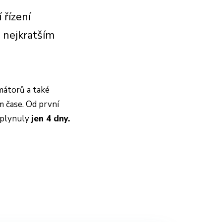
 řízení
o nejkratším
amátorů a také
m čase. Od první
uplynuly
jen 4 dny.