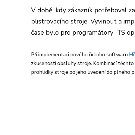
V době, kdy zákazník potřeboval zaj
blistrovacího stroje. Vyvinout a im
čase bylo pro programátory ITS op
Při implementaci nového řídicího softwaru
Hi
zkušenosti obsluhy stroje. Kombinací těchto d
prohlídky stroje po jeho uvedení do plného