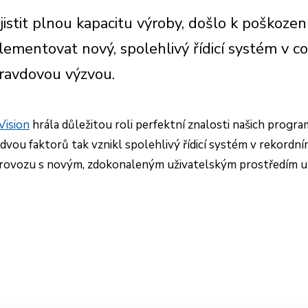
istit plnou kapacitu výroby, došlo k poškození
plementovat nový, spolehlivý řídicí systém v c
ravdovou výzvou.
Vision
hrála důležitou roli perfektní znalosti našich progr
vou faktorů tak vznikl spolehlivý řídicí systém v rekordní
 provozu s novým, zdokonaleným uživatelským prostředím 