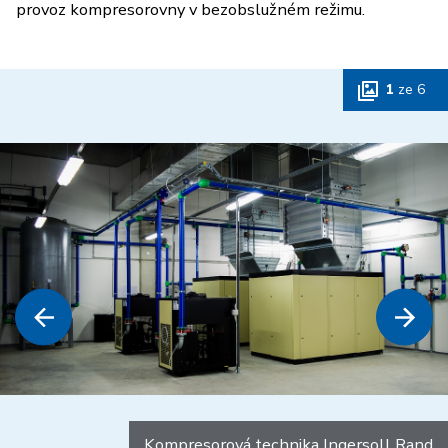
provoz kompresorovny v bezobslužném režimu.
1
ze
6
Kompresorová technika Ingersoll Rand