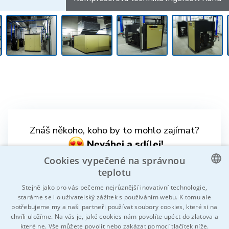
Znáš někoho, koho by to mohlo zajímat?
Neváhej a sdílej!
Cookies vypečené na správnou
teplotu
CZECH
Stejně jako pro vás pečeme nejrůznější inovativní technologie,
staráme se i o uživatelský zážitek s používáním webu. K tomu ale
ENGLISH
potřebujeme my a naši partneři používat soubory cookies, které si na
chvíli uložíme. Na vás je, jaké cookies nám povolíte upéct do zlatova a
GERMAN
které ne. Vše můžete povolit nebo zakázat pomocí tlačítek níže.