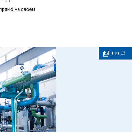
ство
прямо на своем
1
из
13