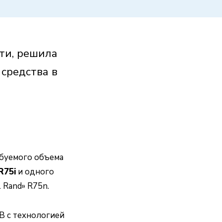
ти, решила
средства в
ебуемого объема
R75i
и одного
 Rand» R75n.
B с технологией