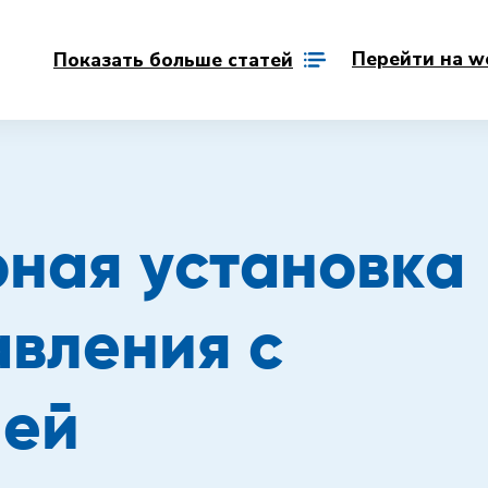
Перейти на w
Показать больше статей
ная установка
авления с
ией