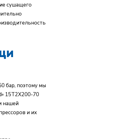
ние сушащего
чительно
оизводительность
щи
0 бар, поэтому мы
nd» 15T2X200-70
и нашей
прессоров и их