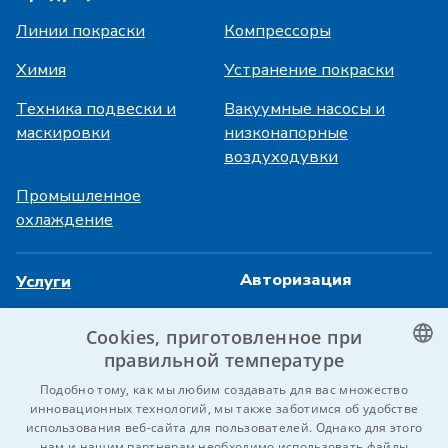
Линии покраски
Компрессоры
Химия
Устранение покраски
Техника подвески и
Вакуумные насосы и
маскировки
низконапорные
воздуходувки
Промышленное
охлаждение
Авторизация
Услуги
HiVision
O фирме ITS
Cookies, приготовленное при
Технические паспорта
Карьера
правильной температуре
CZECH
Подобно тому, как мы любим создавать для вас множество
Референции
инновационных технологий, мы также заботимся об удобстве
ENGLISH
использования веб-сайта для пользователей. Однако для этого
Kontaktujte nás
нам и нашим партнерам необходимо использовать файлы