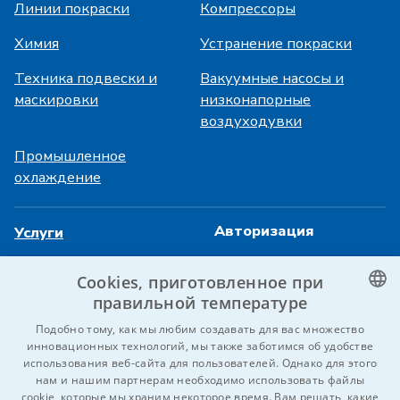
Линии покраски
Компрессоры
Химия
Устранение покраски
Техника подвески и
Вакуумные насосы и
маскировки
низконапорные
воздуходувки
Промышленное
охлаждение
Авторизация
Услуги
HiVision
O фирме ITS
Cookies, приготовленное при
Технические паспорта
Карьера
правильной температуре
CZECH
Подобно тому, как мы любим создавать для вас множество
Референции
инновационных технологий, мы также заботимся об удобстве
ENGLISH
использования веб-сайта для пользователей. Однако для этого
Kontaktujte nás
нам и нашим партнерам необходимо использовать файлы
GERMAN
cookie, которые мы храним некоторое время. Вам решать, какие