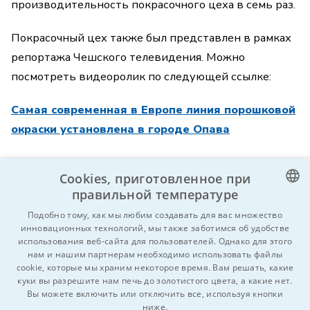
производительность покрасочного цеха в семь раз.
Покрасочный цех также был представлен в рамках
репортажа Чешского телевидения. Можно
посмотреть видеоролик по следующей ссылке:
Самая современная в Европе линия порошковой
окраски установлена в городе Опава
Cookies, приготовленное при
правильной температуре
CZECH
Подобно тому, как мы любим создавать для вас множество
инновационных технологий, мы также заботимся об удобстве
ENGLISH
Вы знаете кого-нибудь, кому это может
использования веб-сайта для пользователей. Однако для этого
нам и нашим партнерам необходимо использовать файлы
быть интересно?
Hе стесняйтесь и
GERMAN
cookie, которые мы храним некоторое время. Вам решать, какие
поделитесь!
куки вы разрешите нам печь до золотистого цвета, а какие нет.
RUSSIAN
Вы можете включить или отключить все, используя кнопки
SLOVAK
ниже.