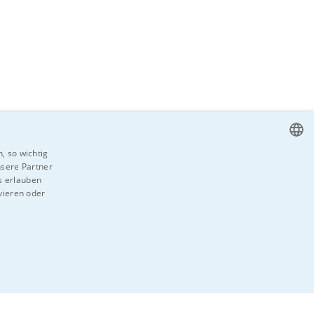
, so wichtig
nsere Partner
CZECH
ns erlauben
ENGLISH
vieren oder
GERMAN
ilen
RUSSIAN
SLOVAK
ITÄT
UNKLASSIFIZIERTE