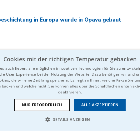
beschichtung in Europa wurde in Opava gebaut
Cookies mit der richtigen Temperatur gebacken
 es auch lieben, alle möglichen innovativen Technologien für Sie zu entwickeln
 die User Experience bei der Nutzung der Website. Dazu benötigen wir und u
kies, die wir eine Zeit lang speichern. Es liegt an Ihnen, welche Kekse Sie u
u backen und welche nicht. Sie können alles über die Schaltflächen unten akti
deaktivieren.
resse haben könnte?
Zögern Sie nicht und te
NUR ERFORDERLICH
ALLE AKZEPTIEREN
DETAILS ANZEIGEN
CH
PERFORMANCE
TARGETING
FUNKTIONAL