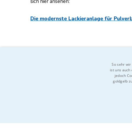
sich hier ansehen:
Die modernste Lackieranlage für Pulver
So sehr wir
ist uns auch
jedoch Coo
goldgelb z
Kennen Sie jemanden, der Inte
Sie!
UNBEDINGT ERFORDERLI