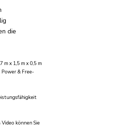
n
lig
en die
7 m x 1,5 m x 0,5 m
, Power & Free-
eistungsfähigkeit
s Video können Sie