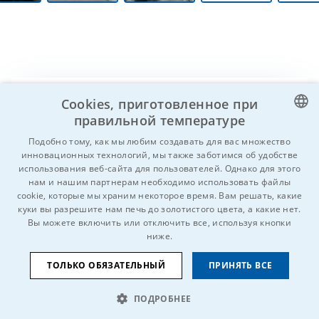
Cookies, приготовленное при
Вы знаете кого-нибудь, кому это может
правильной температуре
быть интересно?
Hе стесняйтесь и
CZECH
Подобно тому, как мы любим создавать для вас множество
поделитесь!
инновационных технологий, мы также заботимся об удобстве
ENGLISH
использования веб-сайта для пользователей. Однако для этого
нам и нашим партнерам необходимо использовать файлы
GERMAN
cookie, которые мы храним некоторое время. Вам решать, какие
куки вы разрешите нам печь до золотистого цвета, а какие нет.
RUSSIAN
Вы можете включить или отключить все, используя кнопки
SLOVAK
ниже.
ТОЛЬКО ОБЯЗАТЕЛЬНЫЙ
ПРИНЯТЬ ВСЕ
© 2026 Все права защищены IDEAL-Trade Service, spol. s r.o.
ПОДРОБНЕЕ