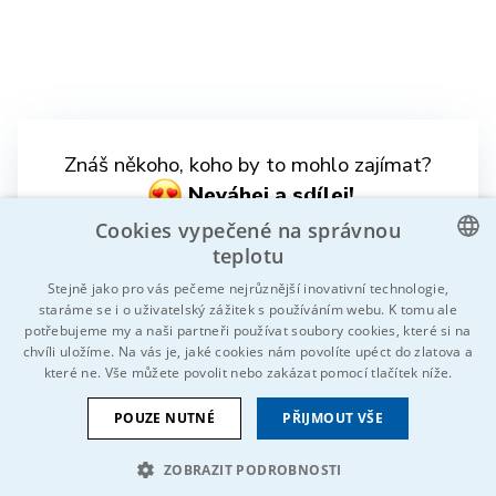
Znáš někoho, koho by to mohlo zajímat?
Neváhej a sdílej!
Cookies vypečené na správnou
teplotu
CZECH
Stejně jako pro vás pečeme nejrůznější inovativní technologie,
staráme se i o uživatelský zážitek s používáním webu. K tomu ale
ENGLISH
potřebujeme my a naši partneři používat soubory cookies, které si na
chvíli uložíme. Na vás je, jaké cookies nám povolíte upéct do zlatova a
GERMAN
které ne. Vše můžete povolit nebo zakázat pomocí tlačítek níže.
RUSSIAN
© 2026 Všechna práva vyhrazena IDEAL-Trade Service, spol. s
POUZE NUTNÉ
PŘIJMOUT VŠE
SLOVAK
r.o.
ZOBRAZIT PODROBNOSTI