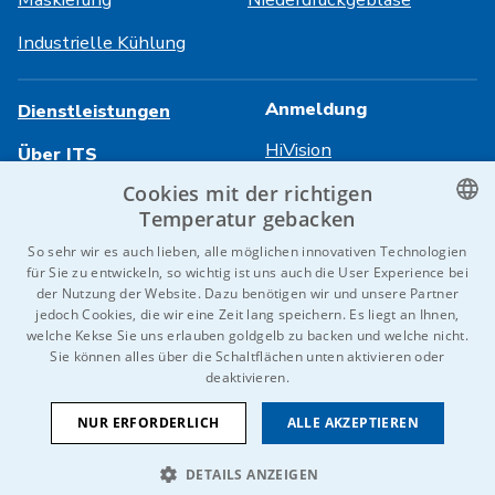
Industrielle Kühlung
Anmeldung
Dienstleistungen
HiVision
Über ITS
Cookies mit der richtigen
Technische Datenblätter
Karriere
Temperatur gebacken
Referenzen
CZECH
So sehr wir es auch lieben, alle möglichen innovativen Technologien
für Sie zu entwickeln, so wichtig ist uns auch die User Experience bei
Kontaktieren Sie uns
ENGLISH
der Nutzung der Website. Dazu benötigen wir und unsere Partner
jedoch Cookies, die wir eine Zeit lang speichern. Es liegt an Ihnen,
GERMAN
welche Kekse Sie uns erlauben goldgelb zu backen und welche nicht.
Sie können alles über die Schaltflächen unten aktivieren oder
RUSSIAN
© 2026 IDEAL-Trade Service, spol. s r.o.
deaktivieren.
SLOVAK
AGB
Schutz von personenbezogenen Daten
Cookies
NUR ERFORDERLICH
ALLE AKZEPTIEREN
Wir sind Teil der
DETAILS ANZEIGEN