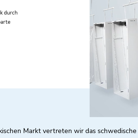
k durch
parte
kischen Markt vertreten wir das schwedisc