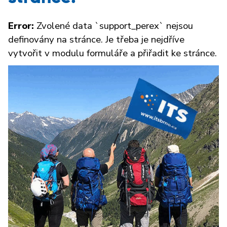
Error:
Zvolené data `support_perex` nejsou
definovány na stránce. Je třeba je nejdříve
vytvořit v modulu formuláře a přiřadit ke stránce.