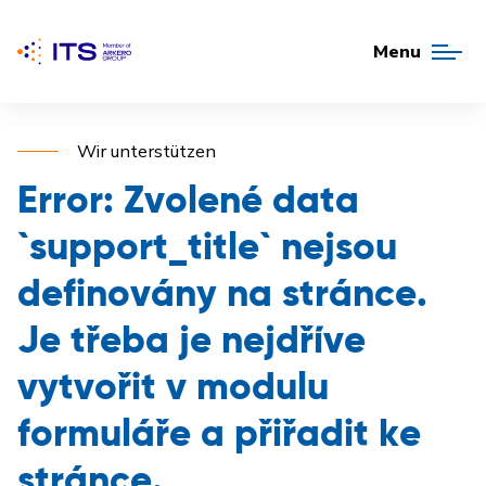
Menu
Wir unterstützen
Error:
Zvolené data
`support_title` nejsou
definovány na stránce.
Je třeba je nejdříve
vytvořit v modulu
formuláře a přiřadit ke
stránce.