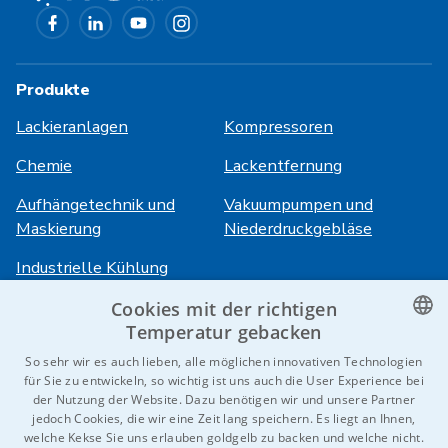
Produkte
Lackieranlagen
Kompressoren
Chemie
Lackentfernung
Aufhängetechnik und
Vakuumpumpen und
Maskierung
Niederdruckgebläse
Industrielle Kühlung
Cookies mit der richtigen
Anmeldung
Dienstleistungen
Temperatur gebacken
CZECH
So sehr wir es auch lieben, alle möglichen innovativen Technologien
HiVision
Über ITS
für Sie zu entwickeln, so wichtig ist uns auch die User Experience bei
ENGLISH
der Nutzung der Website. Dazu benötigen wir und unsere Partner
Technische Datenblätter
Karriere
jedoch Cookies, die wir eine Zeit lang speichern. Es liegt an Ihnen,
GERMAN
welche Kekse Sie uns erlauben goldgelb zu backen und welche nicht.
Referenzen