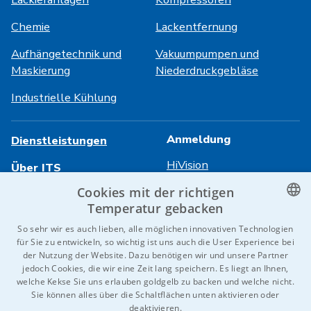
Chemie
Lackentfernung
Aufhängetechnik und
Vakuumpumpen und
Maskierung
Niederdruckgebläse
Industrielle Kühlung
Anmeldung
Dienstleistungen
HiVision
Über ITS
Cookies mit der richtigen
Technische Datenblätter
Karriere
Temperatur gebacken
Referenzen
CZECH
So sehr wir es auch lieben, alle möglichen innovativen Technologien
für Sie zu entwickeln, so wichtig ist uns auch die User Experience bei
Kontaktieren Sie uns
ENGLISH
der Nutzung der Website. Dazu benötigen wir und unsere Partner
jedoch Cookies, die wir eine Zeit lang speichern. Es liegt an Ihnen,
GERMAN
welche Kekse Sie uns erlauben goldgelb zu backen und welche nicht.
Sie können alles über die Schaltflächen unten aktivieren oder
RUSSIAN
© 2026 IDEAL-Trade Service, spol. s r.o.
deaktivieren.