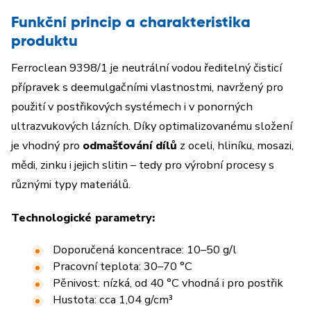
Funkční princip a charakteristika
produktu
Ferroclean 9398/1 je neutrální vodou ředitelný čisticí
přípravek s deemulgačními vlastnostmi, navržený pro
použití
v postřikových
systémech i v ponorných
ultrazvukových
lázních.
Díky optimalizovanému složení
je vhodný pro
odmašťování dílů
z oceli, hliníku, mosazi,
mědi, zinku i jejich slitin – tedy pro
výrobní procesy
s
různými typy materiálů.
Technologické parametry:
Doporučená koncentrace: 10–50 g/l
Pracovní teplota: 30–70 °C
Pěnivost: nízká, od 40 °C vhodná i pro postřik
Hustota: cca 1,04 g/cm³