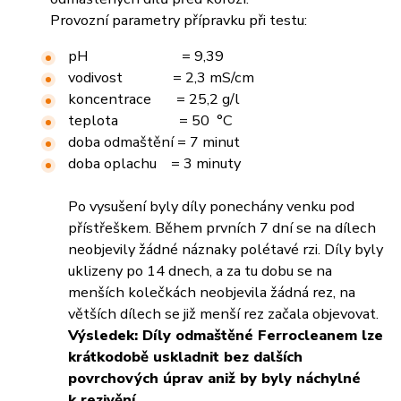
Provozní parametry přípravku při testu:
pH = 9,39
vodivost = 2,3 mS/cm
koncentrace = 25,2 g/l
teplota = 50 °C
doba odmaštění = 7 minut
doba oplachu = 3 minuty
Po vysušení byly díly ponechány venku pod
přístřeškem. Během prvních 7 dní se na dílech
neobjevily žádné náznaky polétavé rzi. Díly byly
uklizeny po 14 dnech, a za tu dobu se na
menších kolečkách neobjevila žádná rez, na
větších dílech se již menší rez začala objevovat.
Výsledek: Díly odmaštěné Ferrocleanem lze
krátkodobě uskladnit bez dalších
povrchových úprav aniž by byly náchylné
k rezivění.