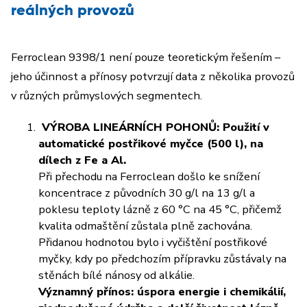
reálných provozů
Ferroclean 9398/1 není pouze teoretickým řešením –
jeho účinnost a přínosy potvrzují data z několika provozů
v různých průmyslových segmentech.
VÝROBA LINEÁRNÍCH POHONŮ:
Použití v
automatické postřikové myčce (500 l), na
dílech z Fe a Al.
Při přechodu na Ferroclean došlo ke snížení
koncentrace z původních 30 g/l na 13 g/l a
poklesu teploty lázně z 60 °C na 45 °C, přičemž
kvalita odmaštění zůstala plně zachována.
Přidanou hodnotou bylo i vyčištění postřikové
myčky, kdy po předchozím přípravku zůstávaly na
stěnách bílé nánosy od alkálie.
Významný přínos: úspora energie i chemikálií,