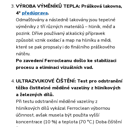
VÝROBA VÝMĚNÍKŮ TEPLA:
Prášková lakovna,
4°
předúprava
.
Odmašťovány a následně lakovány jsou tepelné
výměníky z tří různých materiálů – hliník, měď a
pozink.
Dříve používaný alkalický přípravek
způsobil vznik oxidací a map na hliníku a mědi,
které se pak propsaly i do finálního práškového
nátěru.
Po zavedení Ferrocleanu došlo ke stabilizaci
procesu a eliminaci vizuálních vad.
ULTRAZVUKOVÉ ČIŠTĚNÍ:
Test pro odstranění
těžko čistitelné měděné vazelíny z hliníkových
a železných dílů.
Při testu odstranění měděné vazelíny z
hliníkových dílů vykázal Ferroclean výbornou
účinnost,
avšak musela být použita vyšší
koncentrace (10 %) a teplota (70 °C.)
Doba čištění