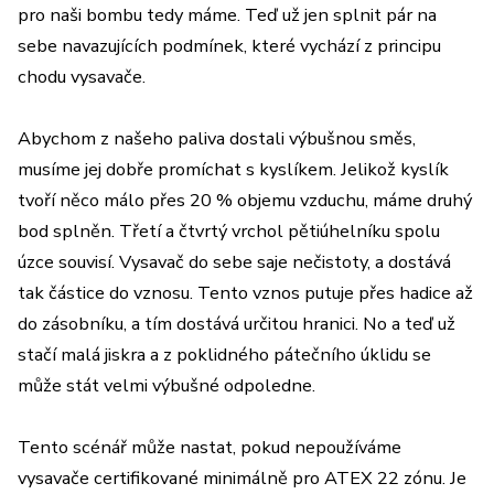
pro naši bombu tedy máme. Teď už jen splnit pár na
sebe navazujících podmínek, které vychází z principu
chodu vysavače.
Abychom z našeho paliva dostali výbušnou směs,
musíme jej dobře promíchat s kyslíkem. Jelikož kyslík
tvoří něco málo přes 20 % objemu vzduchu, máme druhý
bod splněn. Třetí a čtvrtý vrchol pětiúhelníku spolu
úzce souvisí. Vysavač do sebe saje nečistoty, a dostává
tak částice do vznosu. Tento vznos putuje přes hadice až
do zásobníku, a tím dostává určitou hranici. No a teď už
stačí malá jiskra a z poklidného pátečního úklidu se
může stát velmi výbušné odpoledne.
Tento scénář může nastat, pokud nepoužíváme
vysavače certifikované minimálně pro ATEX 22 zónu. Je