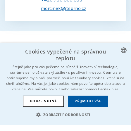
morcinek@itsbrno.cz
Cookies vypečené na správnou
teplotu
Znáš někoho, koho by to mohlo zajímat?
CZECH
Stejně jako pro vás pečeme nejrůznější inovativní technologie,
Neváhej a sdílej!
staráme se i o uživatelský zážitek s používáním webu. K tomu ale
ENGLISH
potřebujeme my a naši partneři používat soubory cookies, které si na
chvíli uložíme. Na vás je, jaké cookies nám povolíte upéct do zlatova a
GERMAN
které ne. Vše můžete povolit nebo zakázat pomocí tlačítek níže.
RUSSIAN
POUZE NUTNÉ
PŘIJMOUT VŠE
SLOVAK
ZOBRAZIT PODROBNOSTI
© 2026 Všechna práva vyhrazena IDEAL-Trade Service, spol. s
NEZBYTNĚ NUTNÉ SOUBORY