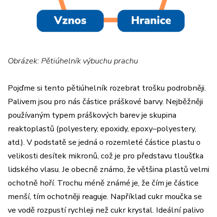
Obrázek: Pětiúhelník výbuchu prachu
Pojďme si tento pětiúhelník rozebrat trošku podrobněji.
Palivem jsou pro nás částice práškové barvy. Nejběžněji
používaným typem práškových barev je skupina
reaktoplastů (polyestery, epoxidy, epoxy–polyestery,
atd.). V podstatě se jedná o rozemleté částice plastu o
velikosti desítek mikronů, což je pro představu tloušťka
lidského vlasu. Je obecně známo, že většina plastů velmi
ochotně hoří. Trochu méně známé je, že čím je částice
menší, tím ochotněji reaguje. Například cukr moučka se
ve vodě rozpustí rychleji než cukr krystal. Ideální palivo