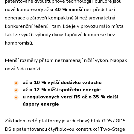
patentované dvoustupňové technologii FourCore jsou
nové kompresory až
o 40 % menší
než předchozí
generace a zároveň kompaktnější než srovnatelná
konkurenční řešení. I tam, kde je v provozu málo místa,
tak lze využít výhody dvoustupňové komprese bez
kompromisů.
Menší rozměry přitom neznamenají nižší výkon. Naopak
nová řada nabízí:
až o 10 % vyšší dodávku vzduchu
až o 12 % nižší spotřebu energie
u regulovaných verzí RS až o 35 % další
úspory energie
Základem celé platformy je vzduchový blok GD5 / GD5-
DS s patentovanou čtyřkolovou konstrukcí Two-Stage