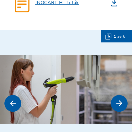
INOCART H - leták
1
ze
6