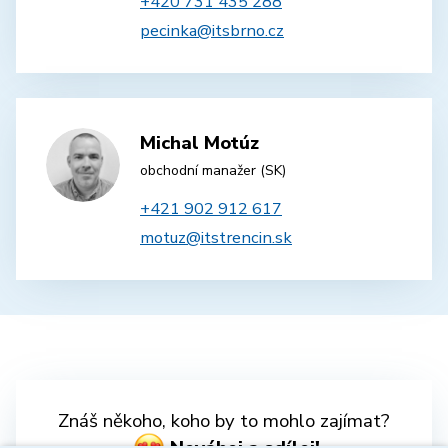
+420 731 435 288
pecinka@itsbrno.cz
Michal Motúz
obchodní manažer (SK)
+421 902 912 617
motuz@itstrencin.sk
Znáš někoho, koho by to mohlo zajímat?
Neváhej a sdílej!