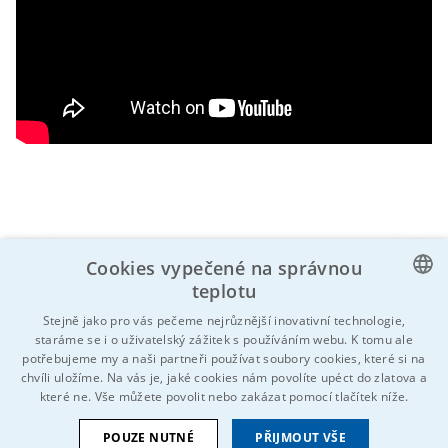
Cookies vypečené na správnou
teplotu
Znáš někoho, koho by to mohlo zajímat?
CZECH
Stejně jako pro vás pečeme nejrůznější inovativní technologie,
Neváhej a sdílej!
staráme se i o uživatelský zážitek s používáním webu. K tomu ale
ENGLISH
potřebujeme my a naši partneři používat soubory cookies, které si na
chvíli uložíme. Na vás je, jaké cookies nám povolíte upéct do zlatova a
GERMAN
které ne. Vše můžete povolit nebo zakázat pomocí tlačítek níže.
RUSSIAN
POUZE NUTNÉ
PŘIJMOUT VŠE