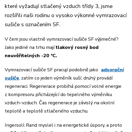
které vyžadují stlačený vzduch třídy 3, jsme
rozšířili naši rodinu o vysoko výkonné vymrazovací
sušiče s označením SF.
V čem jsou vlastně vymrazovací sušiče SF výjimečné?
Jako jediné na trhu mají
tlakový rosný bod
neuvěřitelných -20 °C.
Vymrazovací sušiče SF pracují podobně jako
adsorpční
sušiče
, zatím co jeden výměník suší, druhý provádí
regeneraci. Regenerace probíhá pomocí volné energie
z kompresoru přicházející do tepelného výměníku
vzduch-vzduch. Čas regenerace je závislý na okolní
teplotě a teplotě stlačeného vzduchu.
Ingersoll Rand myslel i na energetické úspory, a proto