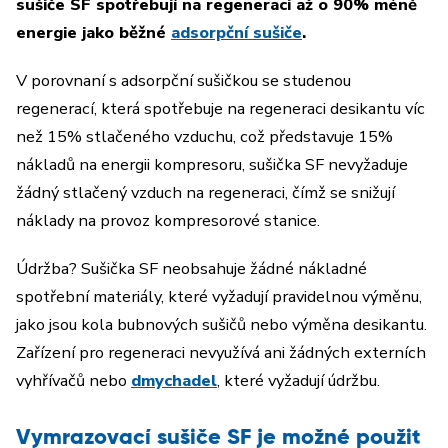
sušiče SF spotřebují na regeneraci až o 90% méně
energie jako běžné
adsorpční sušiče
.
V porovnaní s adsorpční sušičkou se studenou
regenerací, která spotřebuje na regeneraci desikantu víc
než 15% stlačeného vzduchu, což představuje 15%
nákladů na energii kompresoru, sušička SF nevyžaduje
žádný stlačený vzduch na regeneraci, čímž se snižují
náklady na provoz kompresorové stanice.
Údržba? Sušička SF neobsahuje žádné nákladné
spotřební materiály, které vyžadují pravidelnou výměnu,
jako jsou kola bubnových sušičů nebo výměna desikantu.
Zařízení pro regeneraci nevyužívá ani žádných externích
vyhřívačů nebo
dmychadel
, které vyžadují údržbu.
Vymrazovací sušiče SF je možné použit