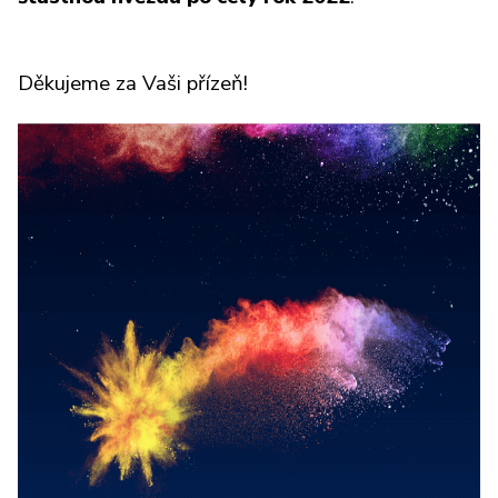
Děkujeme za Vaši přízeň!