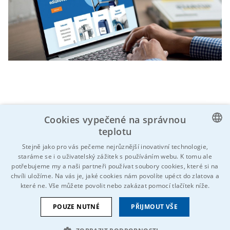
Cookies vypečené na správnou
teplotu
Znáš někoho, koho by to mohlo zajímat?
CZECH
Stejně jako pro vás pečeme nejrůznější inovativní technologie,
Neváhej a sdílej!
staráme se i o uživatelský zážitek s používáním webu. K tomu ale
ENGLISH
potřebujeme my a naši partneři používat soubory cookies, které si na
chvíli uložíme. Na vás je, jaké cookies nám povolíte upéct do zlatova a
GERMAN
které ne. Vše můžete povolit nebo zakázat pomocí tlačítek níže.
RUSSIAN
POUZE NUTNÉ
PŘIJMOUT VŠE
SLOVAK