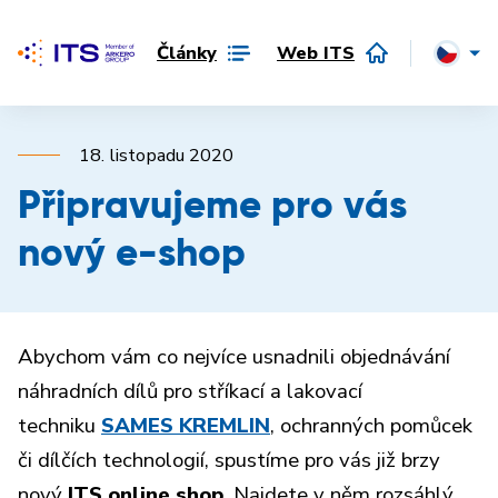
Články
Web ITS
18. listopadu 2020
Připravujeme pro vás
nový e-shop
Abychom vám co nejvíce usnadnili objednávání
náhradních dílů pro stříkací a lakovací
techniku
SAMES KREMLIN
, ochranných pomůcek
či dílčích technologií, spustíme pro vás již brzy
nový
ITS online shop
. Najdete v něm rozsáhlý