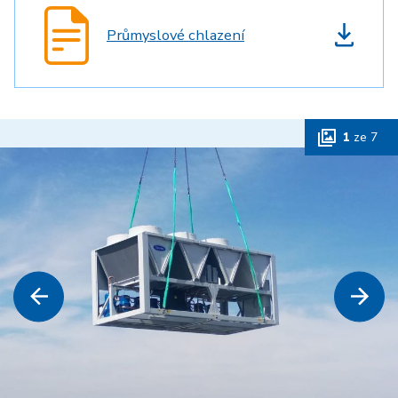
Průmyslové chlazení
1
ze
7