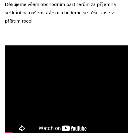
Děkujeme všem obchodním partnerům za příjemná
setkání na našem stánku a budeme se těšit zase v
příštím roce!