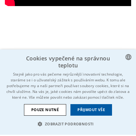
Cookies vypečené na správnou
teplotu
Znáš někoho, koho by to mohlo zajímat?
CZECH
Stejně jako pro vás pečeme nejrůznější inovativní technologie,
Neváhej a sdílej!
staráme se i o uživatelský zážitek s používáním webu. K tomu ale
ENGLISH
potřebujeme my a naši partneři používat soubory cookies, které si na
chvíli uložíme. Na vás je, jaké cookies nám povolíte upéct do zlatova a
GERMAN
které ne. Vše můžete povolit nebo zakázat pomocí tlačítek níže.
RUSSIAN
POUZE NUTNÉ
PŘIJMOUT VŠE
SLOVAK
ZOBRAZIT PODROBNOSTI