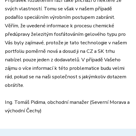
Přípravek rozdělením fází také přichází o některé ze
svých vlastností. Tomu se však v našem případě
podařilo speciálním výrobním postupem zabránit.
Věřím, že uvedené informace k procesu chemické
předúpravy železitým fosfátováním gelového typu pro
Vás byly zajímavé, protože je tato technologie v našem
portfoliu poměrně nová a dosud ji na CZ a SK trhu
nabízel pouze jeden z dodavatelů. V případě Vašeho
zájmu o více informací k této problematice budu velmi
rád, pokud se na naši společnost s jakýmkoliv dotazem
obrátíte.
Ing. Tomáš Pidima, obchodní manažer (Severní Morava a
východní Čechy)