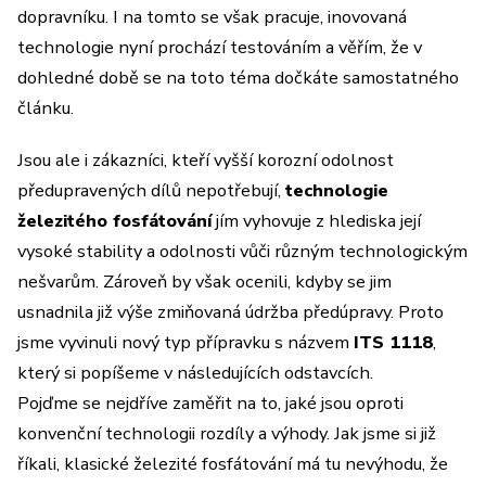
dopravníku. I na tomto se však pracuje, inovovaná
technologie nyní prochází testováním a věřím, že v
dohledné době se na toto téma dočkáte samostatného
článku.
Jsou ale i zákazníci, kteří vyšší korozní odolnost
předupravených dílů nepotřebují,
technologie
železitého fosfátování
jím vyhovuje z hlediska její
vysoké stability a odolnosti vůči různým technologickým
nešvarům. Zároveň by však ocenili, kdyby se jim
usnadnila již výše zmiňovaná údržba předúpravy. Proto
jsme vyvinuli nový typ přípravku s názvem
ITS 1118
,
který si popíšeme v následujících odstavcích.
Pojďme se nejdříve zaměřit na to, jaké jsou oproti
konvenční technologii rozdíly a výhody. Jak jsme si již
říkali, klasické železité fosfátování má tu nevýhodu, že