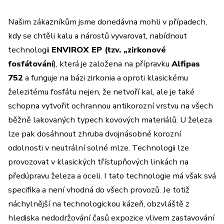
Našim zákazníkům jsme donedávna mohli v případech,
kdy se chtěli kalu a nárostů vyvarovat, nabídnout
technologii
ENVIROX EP (tzv. „zirkonové
fosfátování
), která je založena na přípravku
Alfipas
752
a funguje na bázi zirkonia a oproti klasickému
železitému fosfátu nejen, že netvoří kal, ale je také
schopna vytvořit ochrannou antikorozní vrstvu na všech
běžně lakovaných typech kovových materiálů. U železa
lze pak dosáhnout zhruba dvojnásobné korozní
odolnosti v neutrální solné mlze. Technologii lze
provozovat v klasických třístupňových linkách na
předúpravu železa a oceli. I tato technologie má však svá
specifika a není vhodná do všech provozů. Je totiž
náchylnější na technologickou kázeň, obzvláště z
hlediska nedodržování časů expozice vlivem zastavování