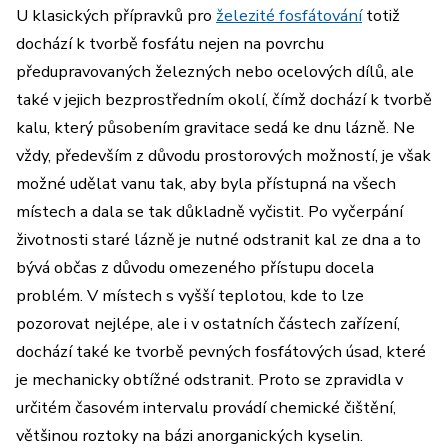
U klasických přípravků pro
železité fosfátování
totiž
dochází k tvorbě fosfátu nejen na povrchu
předupravovaných železných nebo ocelových dílů, ale
také v jejich bezprostředním okolí, čímž dochází k tvorbě
kalu, který působením gravitace sedá ke dnu lázně. Ne
vždy, především z důvodu prostorových možností, je však
možné udělat vanu tak, aby byla přístupná na všech
místech a dala se tak důkladně vyčistit. Po vyčerpání
životnosti staré lázně je nutné odstranit kal ze dna a to
bývá občas z důvodu omezeného přístupu docela
problém. V místech s vyšší teplotou, kde to lze
pozorovat nejlépe, ale i v ostatních částech zařízení,
dochází také ke tvorbě pevných fosfátových úsad, které
je mechanicky obtížné odstranit. Proto se zpravidla v
určitém časovém intervalu provádí chemické čištění,
většinou roztoky na bázi anorganických kyselin.