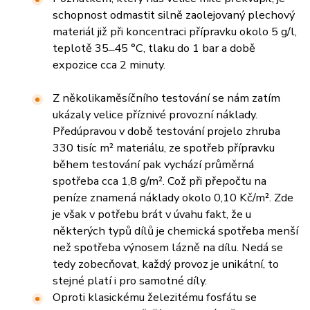
schopnost odmastit silně zaolejovaný plechový
materiál již při koncentraci přípravku okolo 5 g/l,
teplotě 35 ̶ 45 °C, tlaku do 1 bar a době
expozice cca 2 minuty.
Z několikaměsíčního testování se nám zatím
ukázaly velice příznivé provozní náklady.
Předúpravou v době testování projelo zhruba
330 tisíc m² materiálu, ze spotřeb přípravku
během testování pak vychází průměrná
spotřeba cca 1,8 g/m². Což při přepočtu na
peníze znamená náklady okolo 0,10 Kč/m². Zde
je však v potřebu brát v úvahu fakt, že u
některých typů dílů je chemická spotřeba menší
než spotřeba výnosem lázně na dílu. Nedá se
tedy zobecňovat, každý provoz je unikátní, to
stejné platí i pro samotné díly.
Oproti klasickému železitému fosfátu se