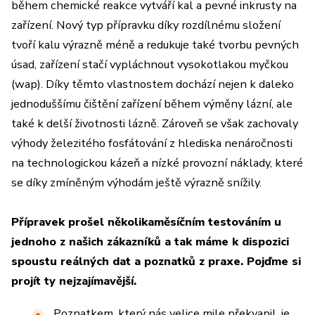
během chemické reakce vytváří kal a pevné inkrusty na
zařízení. Nový typ přípravku díky rozdílnému složení
tvoří kalu výrazně méně a redukuje také tvorbu pevných
úsad, zařízení stačí vypláchnout vysokotlakou myčkou
(wap). Díky těmto vlastnostem dochází nejen k daleko
jednoduššímu čištění zařízení během výměny lázní, ale
také k delší životnosti lázně. Zároveň se však zachovaly
výhody železitého fosfátování z hlediska nenáročnosti
na technologickou kázeň a nízké provozní náklady, které
se díky zmíněným výhodám ještě výrazně snížily.
Přípravek prošel několikaměsíčním testováním u
jednoho z našich zákazníků a tak máme k dispozici
spoustu reálných dat a poznatků z praxe. Pojďme si
projít ty nejzajímavější.
Poznatkem, který nás velice mile překvapil, je