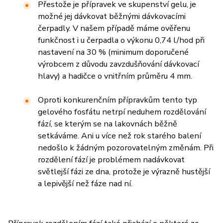
Přestože je přípravek ve skupenství gelu, je
možné jej dávkovat běžnými dávkovacími
čerpadly. V našem případě máme ověřenu
funkčnost i u čerpadla o výkonu 0,74 l/hod při
nastavení na 30 % (minimum doporučené
výrobcem z důvodu zavzdušňování dávkovací
hlavy) a hadičce o vnitřním průměru 4 mm.
Oproti konkurenčním přípravkům tento typ
gelového fosfátu netrpí neduhem rozdělování
fází, se kterým se na lakovnách běžně
setkáváme. Ani u více než rok starého balení
nedošlo k žádným pozorovatelným změnám. Při
rozdělení fází je problémem nadávkovat
světlejší fázi ze dna, protože je výrazně hustější
a lepivější než fáze nad ní.