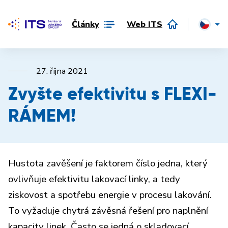
Články
Web ITS
27. října 2021
Zvyšte efektivitu s FLEXI-
RÁMEM!
Hustota zavěšení je faktorem číslo jedna, který
ovlivňuje efektivitu lakovací linky, a tedy
ziskovost a spotřebu energie v procesu lakování.
To vyžaduje chytrá závěsná řešení pro naplnění
kapacity linek. Často se jedná o skladovací