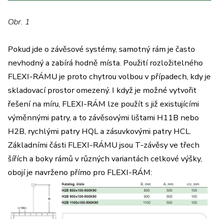
Obr. 1
Pokud jde o závěsové systémy, samotný rám je často
nevhodný a zabírá hodně místa. Použití rozložitelného
FLEXI-RÁMU je proto chytrou volbou v případech, kdy je
skladovací prostor omezený. I když je možné vytvořit
řešení na míru, FLEXI-RÁM lze použít s již existujícími
výměnnými patry, a to závěsovými lištami H11B nebo
H2B, rychlými patry HQL a zásuvkovými patry HCL.
Základními části FLEXI-RÁMU jsou T-závěsy ve třech
šířích a boky rámů v různých variantách celkové výšky,
obojí je navrženo přímo pro FLEXI-RÁM: