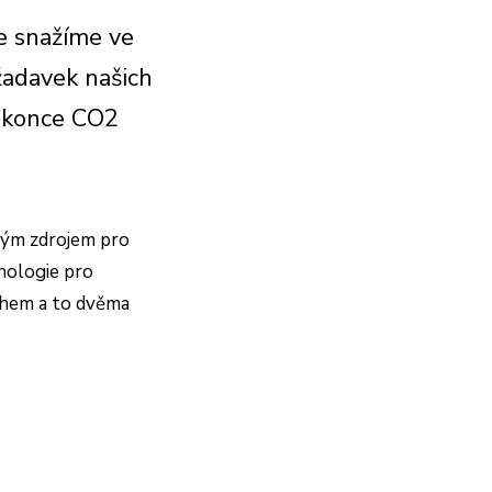
se snažíme ve
žadavek našich
dokonce CO2
mným zdrojem pro
nologie pro
hem a to dvěma