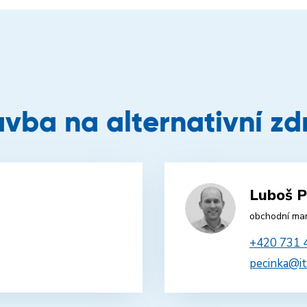
vba na alternativní zd
Luboš P
obchodní ma
+420 731 
pecinka@it