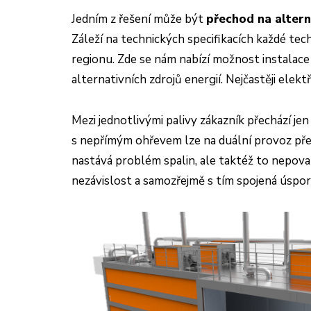
Jedním z řešení může být
přechod na altern
Záleží na technických specifikacích každé techn
regionu. Zde se nám nabízí možnost instalac
alternativních zdrojů energií.
Nejčastěji elek
Mezi jednotlivými palivy zákazník přechází j
s nepřímým ohřevem lze na duální provoz pře
nastává problém spalin, ale taktéž to nepovaž
nezávislost a samozřejmě s tím spojená úspora