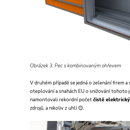
Obrázek 3: Pec s kombinovaným ohřevem
V druhém případě se jedná o zelenání firem a
oteplování a snahách EU o snižování tohoto jev
namontovali rekordní počet
čistě elektrick
zdrojů, a nikoliv z uhlí
😊.