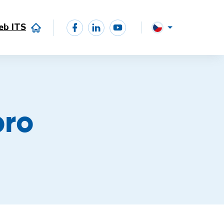
eb ITS
pro