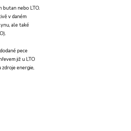
pan butan nebo LTO.
ativě v daném
ynu, ale také
O).
ž dodané pece
řevem již u LTO
 zdroje energie,