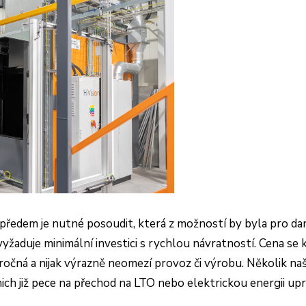
í, předem je nutné posoudit, která z možností by byla pro d
 vyžaduje minimální investici s rychlou návratností. Cena se 
náročná a nijak výrazně neomezí provoz či výrobu.
Několik naš
nich již pece na přechod na LTO nebo elektrickou energii up