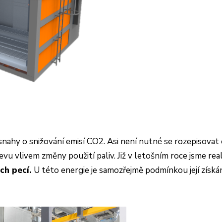
 snahy o snižování emisí CO2. Asi není nutné se rozepisovat
u vlivem změny použití paliv. Již v letošním roce jsme real
ých pecí.
U této energie je samozřejmě podmínkou její získá