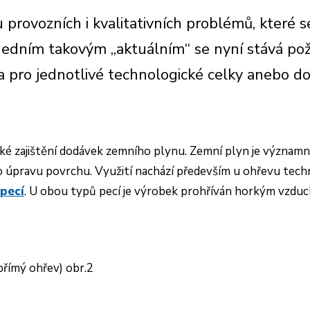
provozních i kvalitativních problémů, které 
. Jedním takovým „aktuálním“ se nyní stává po
 pro jednotlivé technologické celky anebo 
také zajištění dodávek zemního plynu. Zemní plyn je význa
o úpravu povrchu. Využití nachází především u ohřevu tech
 pecí
. U obou typů pecí je
výrobek prohříván horkým vzduc
přímý ohřev) obr.2