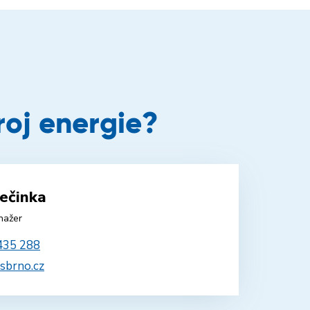
roj energie?
ečinka
nažer
435 288
sbrno.cz