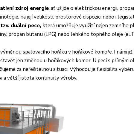
ativní zdroj energie
, ať už jde o elektrickou energii, pro
ologie, na její velikosti, prostorové dispozici nebo i legisl
e
tzv. duální pece,
která umožňuje
využití nejen zemního pl
třiny, propan butanu (LPG) nebo lehkého topného oleje (eLT
en výměnou spalovacího hořáku v hořákové komoře. I námi ji
stavět jen změnou u hořákových komor. U pecí s přímým oh
ujeme za neřešitelnou situaci. Výhodou je flexibilita výběru
 a větší jistota kontinuity výroby.