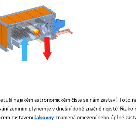
2
etuší na jakém astronomickém čísle se nám zastaví. Toto n
ní zemním plynem je v dnešní době značně nejisté. Riziko 
firem zastavení
lakovny
znamená omezení nebo úplné zast