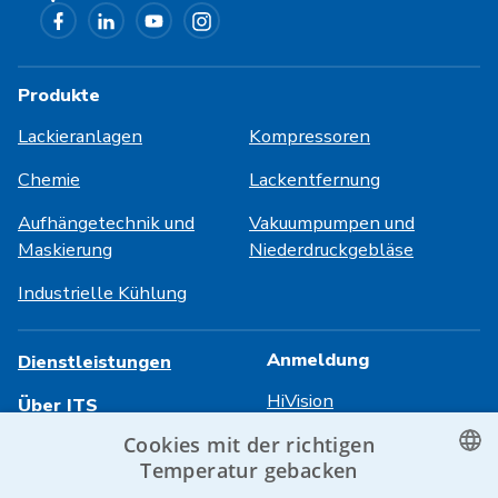
Produkte
Lackieranlagen
Kompressoren
Chemie
Lackentfernung
Aufhängetechnik und
Vakuumpumpen und
Maskierung
Niederdruckgebläse
Industrielle Kühlung
Anmeldung
Dienstleistungen
HiVision
Über ITS
Cookies mit der richtigen
Technische Datenblätter
Karriere
Temperatur gebacken
Referenzen
CZECH