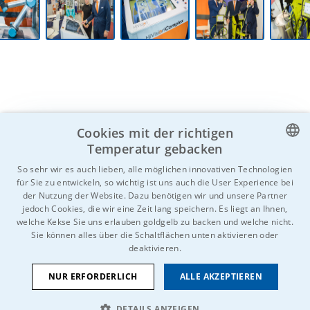
Cookies mit der richtigen
Kennen Sie jemanden, der Interesse haben
Temperatur gebacken
könnte?
Zögern Sie nicht und teilen Sie!
CZECH
So sehr wir es auch lieben, alle möglichen innovativen Technologien
für Sie zu entwickeln, so wichtig ist uns auch die User Experience bei
ENGLISH
der Nutzung der Website. Dazu benötigen wir und unsere Partner
jedoch Cookies, die wir eine Zeit lang speichern. Es liegt an Ihnen,
GERMAN
welche Kekse Sie uns erlauben goldgelb zu backen und welche nicht.
Sie können alles über die Schaltflächen unten aktivieren oder
RUSSIAN
deaktivieren.
SLOVAK
NUR ERFORDERLICH
ALLE AKZEPTIEREN
© 2026 Alle Rechte vorbehalten IDEAL-Trade Service, spol. s r.o.
DETAILS ANZEIGEN