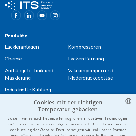
Produkte
Lackieranlagen
Kompressoren
Chemie
Lackentfernung
Aufhängetechnik und
Vakuumpumpen und
Maskierung
Niederdruckgebläse
Industrielle Kühlung
Cookies mit der richtigen
Anmeldung
Dienstleistungen
Temperatur gebacken
CZECH
So sehr wir es auch lieben, alle möglichen innovativen Technologien
HiVision
Über ITS
für Sie zu entwickeln, so wichtig ist uns auch die User Experience bei
ENGLISH
der Nutzung der Website. Dazu benötigen wir und unsere Partner
Technische Datenblätter
Karriere
jedoch Cookies, die wir eine Zeit lang speichern. Es liegt an Ihnen,