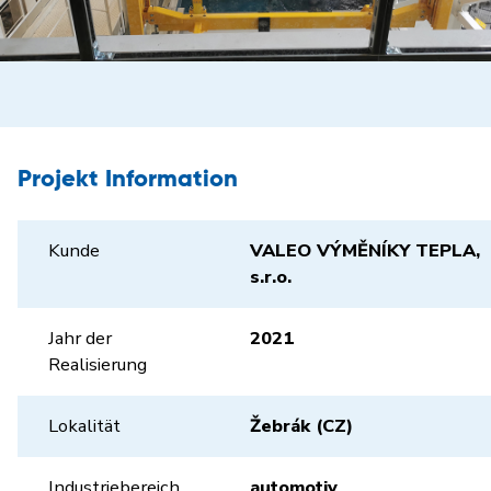
Projekt Information
Kunde
VALEO VÝMĚNÍKY TEPLA,
s.r.o.
Jahr der
2021
Realisierung
Lokalität
Žebrák (CZ)
Industriebereich
automotiv