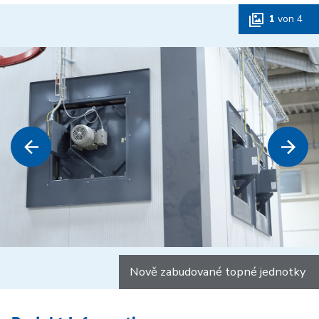
1
von
4
Nově zabudované topné jednotky