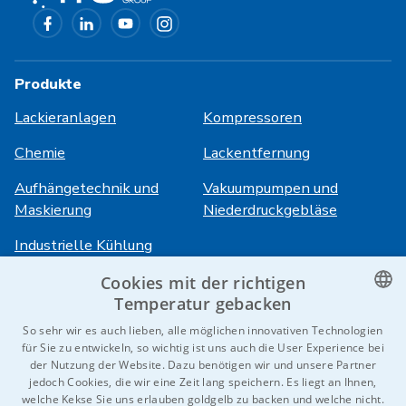
Produkte
Lackieranlagen
Kompressoren
Chemie
Lackentfernung
Aufhängetechnik und
Vakuumpumpen und
Maskierung
Niederdruckgebläse
Industrielle Kühlung
Cookies mit der richtigen
Anmeldung
Dienstleistungen
Temperatur gebacken
CZECH
So sehr wir es auch lieben, alle möglichen innovativen Technologien
HiVision
Über ITS
für Sie zu entwickeln, so wichtig ist uns auch die User Experience bei
ENGLISH
der Nutzung der Website. Dazu benötigen wir und unsere Partner
Technische Datenblätter
Karriere
jedoch Cookies, die wir eine Zeit lang speichern. Es liegt an Ihnen,
GERMAN
welche Kekse Sie uns erlauben goldgelb zu backen und welche nicht.