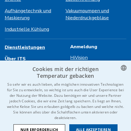
Aufhängetechnik und
Vakuumpumpen und
Maskierung
Niederdruckgebläse
Industrielle Kühlung
Anmeldung
Dienstleistungen
HiVision
Über ITS
Cookies mit der richtigen
Technische Datenblätter
Karriere
Temperatur gebacken
Referenzen
CZECH
So sehr wir es auch lieben, alle möglichen innovativen Technologien
für Sie zu entwickeln, so wichtig ist uns auch die User Experience bei
Kontaktieren Sie uns
ENGLISH
der Nutzung der Website. Dazu benötigen wir und unsere Partner
jedoch Cookies, die wir eine Zeit lang speichern. Es liegt an Ihnen,
GERMAN
welche Kekse Sie uns erlauben goldgelb zu backen und welche nicht.
Sie können alles über die Schaltflächen unten aktivieren oder
RUSSIAN
© 2026 IDEAL-Trade Service, spol. s r.o.
deaktivieren.
SLOVAK
AGB
Schutz von personenbezogenen Daten
Cookies
NUR ERFORDERLICH
ALLE AKZEPTIEREN