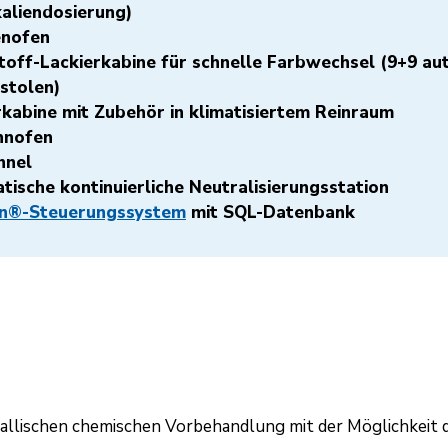
aliendosierung)
enofen
toff-Lackierkabine für schnelle Farbwechsel (9+9 au
stolen)
rkabine mit Zubehör in klimatisiertem Reinraum
nnofen
nnel
tische kontinuierliche Neutralisierungsstation
on®-Steuerungssystem
mit SQL-Datenbank
etallischen chemischen Vorbehandlung mit der Möglichkeit