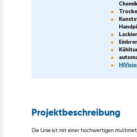
Chemik
Trock
Kunsts
Handpi
Lackie
Einbre
Kühltu
automa
HiVisi
Projektbeschreibung
Die Linie ist mit einer hochwertigen multim