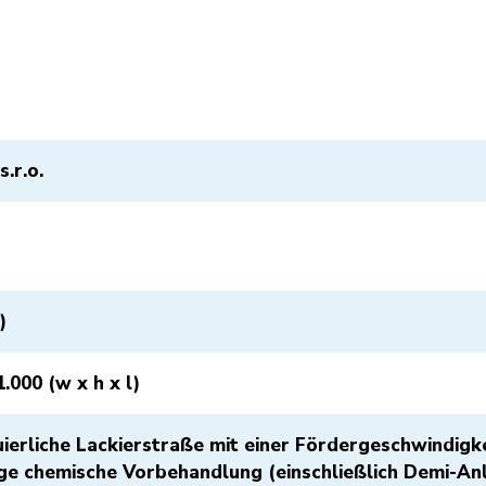
.r.o.
)
1.000 (w x h x l)
uierliche Lackierstraße mit einer Fördergeschwindigk
ige chemische Vorbehandlung (einschließlich Demi-A