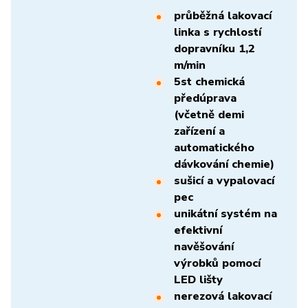
průběžná lakovací
linka s rychlostí
dopravníku 1,2
m/min
5st chemická
předúprava
(včetně demi
zařízení a
automatického
dávkování chemie)
sušicí a vypalovací
pec
unikátní systém na
efektivní
navěšování
výrobků pomocí
LED lišty
nerezová lakovací