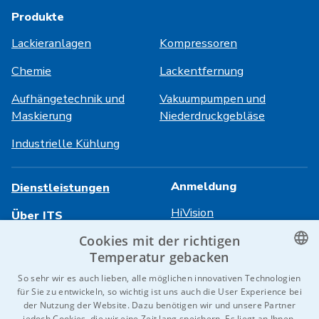
Produkte
Lackieranlagen
Kompressoren
Chemie
Lackentfernung
Aufhängetechnik und
Vakuumpumpen und
Maskierung
Niederdruckgebläse
Industrielle Kühlung
Anmeldung
Dienstleistungen
HiVision
Über ITS
Cookies mit der richtigen
Technische Datenblätter
Karriere
Temperatur gebacken
Referenzen
CZECH
So sehr wir es auch lieben, alle möglichen innovativen Technologien
für Sie zu entwickeln, so wichtig ist uns auch die User Experience bei
Kontaktieren Sie uns
ENGLISH
der Nutzung der Website. Dazu benötigen wir und unsere Partner
jedoch Cookies, die wir eine Zeit lang speichern. Es liegt an Ihnen,