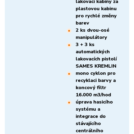
lakovací kabiny za
plastovou kabinu
pro rychlé změny
barev
2 ks dvou-osé
manipulátory
3 + 3 ks
automatických
lakovacích pistolí
SAMES KREMLIN
mono cyklon pro
recyklaci barvy a
koncový filtr
16.000 m3/hod
úprava hasicího
systému a
integrace do
stávajícího
centrálního