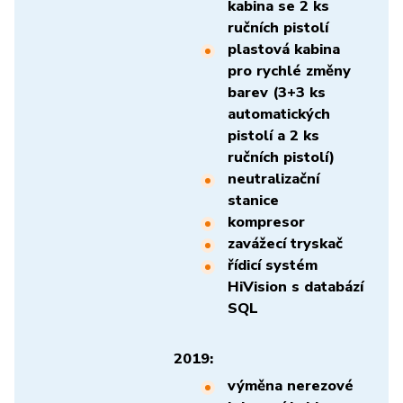
kabina se 2 ks
ručních pistolí
plastová kabina
pro rychlé změny
barev (3+3 ks
automatických
pistolí a 2 ks
ručních pistolí)
neutralizační
stanice
kompresor
zavážecí tryskač
řídicí systém
HiVision s databází
SQL
2019:
výměna nerezové