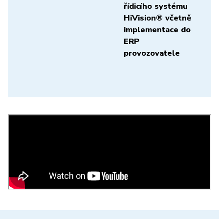
řídicího systému
HiVision® včetně
implementace do
ERP
provozovatele