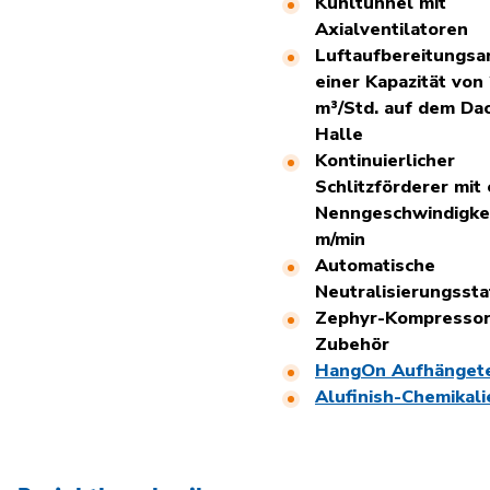
Kühltunnel mit
Axialventilatoren
Luftaufbereitungsa
einer Kapazität von
m³/Std. auf dem Da
Halle
Kontinuierlicher
Schlitzförderer mit 
Nenngeschwindigkei
m/min
Automatische
Neutralisierungssta
Zephyr-Kompressor
Zubehör
HangOn
Aufhänget
Alufinish-Chemikali