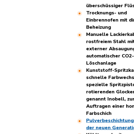
überschüssiger Flüs
Trocknungs- und
Einbrennofen mit di
Beheizung
Manuelle Lackierka
rostfreiem Stahl mi
externer Absaugun
automatischer CO2-
Löschanlage
Kunststoff-Spritzka
schnelle Farbwechs
spezielle Spritzpist
rotierenden Glocke
genannt Inobell, z
Auftragen einer h
Farbschich
Pulverbeschichtun
der neuen Generati