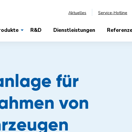
Aktuelles
Service-Hotline
rodukte
R&D
Dienstleistungen
Referenz
anlage für
rahmen von
hrzeugen