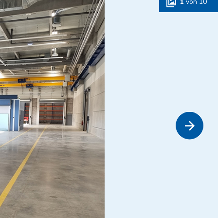
1
von
10