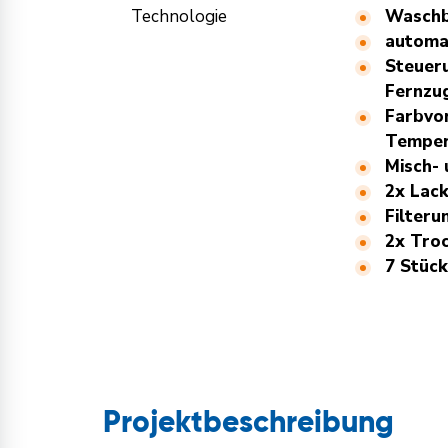
Technologie
Waschb
automa
Steuer
Fernzug
Farbvor
Temper
Misch- 
2x Lack
Filteru
2x Tro
7 Stüc
Projektbeschreibung