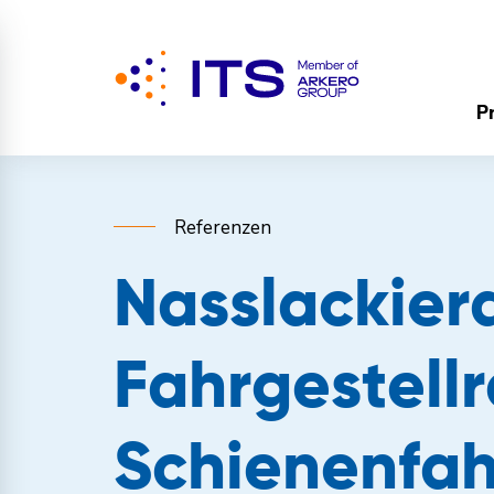
P
Referenzen
Nasslackier
Fahrgestell
Schienenfa