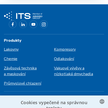
Produkty
Lakovny
Kompresory
Chemie
Odlakování
Závěsová technika
Vakuové vývěvy a
a maskování
nízkotlaká dmychadla
Průmyslové chlazení
Přihlášení
Služby
Cookies vypečené na správnou
HiVision
O ITS