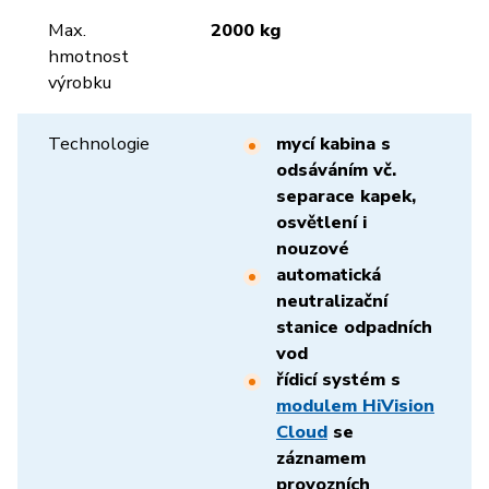
Max.
2000 kg
hmotnost
výrobku
Technologie
mycí kabina s
odsáváním vč.
separace kapek,
osvětlení i
nouzové
automatická
neutralizační
stanice odpadních
vod
řídicí systém s
modulem HiVision
Cloud
se
záznamem
provozních