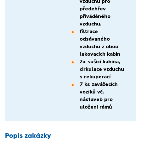
vzduchu pro
předehřev
přiváděného
vzduchu.
filtrace
odsávaného
vzduchu z obou
lakovacích kabin
2x sušicí kabina,
cirkulace vzduchu
s rekuperací
7 ks zavážecích
vozíků vč.
nástaveb pro
uložení rámů
Popis zakázky