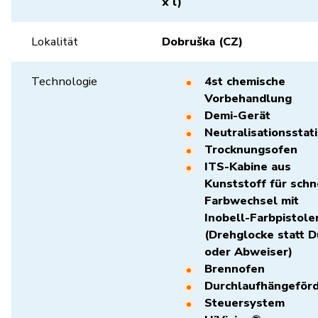
x l)
Lokalität
Dobruška (CZ)
Technologie
4st chemische
Vorbehandlung
Demi-Gerät
Neutralisationsstat
Trocknungsofen
ITS-Kabine aus
Kunststoff für schn
Farbwechsel mit
Inobell-Farbpistole
(Drehglocke statt 
oder Abweiser)
Brennofen
Durchlaufhängeför
Steuersystem