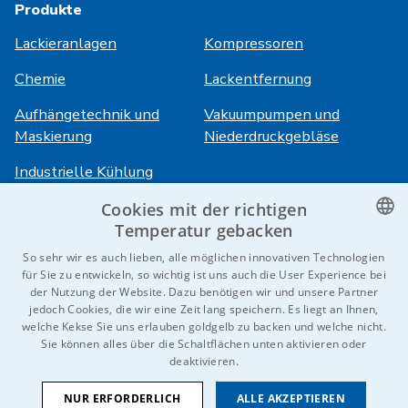
Produkte
Lackieranlagen
Kompressoren
Chemie
Lackentfernung
Aufhängetechnik und
Vakuumpumpen und
Maskierung
Niederdruckgebläse
Industrielle Kühlung
Cookies mit der richtigen
Anmeldung
Dienstleistungen
Temperatur gebacken
CZECH
So sehr wir es auch lieben, alle möglichen innovativen Technologien
HiVision
Über ITS
für Sie zu entwickeln, so wichtig ist uns auch die User Experience bei
ENGLISH
der Nutzung der Website. Dazu benötigen wir und unsere Partner
Technische Datenblätter
Karriere
jedoch Cookies, die wir eine Zeit lang speichern. Es liegt an Ihnen,
GERMAN
welche Kekse Sie uns erlauben goldgelb zu backen und welche nicht.
Referenzen
Sie können alles über die Schaltflächen unten aktivieren oder
RUSSIAN
deaktivieren.
Kontaktieren Sie uns
SLOVAK
NUR ERFORDERLICH
ALLE AKZEPTIEREN