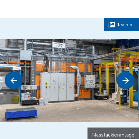
1
von
5
Nasslackieranlage