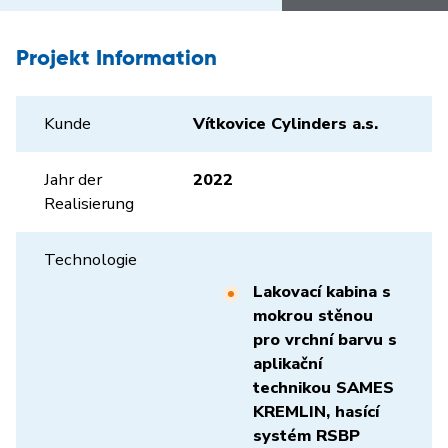
Projekt Information
Kunde
Vítkovice Cylinders a.s.
Jahr der
2022
Realisierung
Technologie
Lakovací kabina s
mokrou stěnou
pro vrchní barvu s
aplikační
technikou SAMES
KREMLIN, hasící
systém RSBP