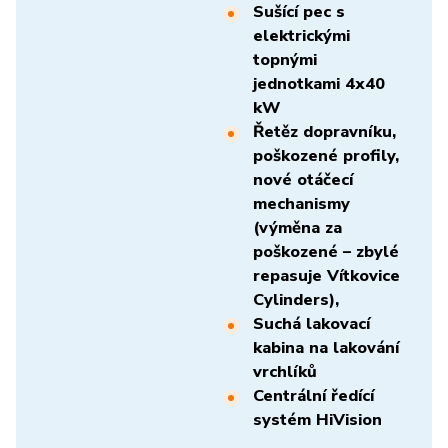
Sušící pec s
elektrickými
topnými
jednotkami 4x40
kW
Řetěz dopravníku,
poškozené profily,
nové otáčecí
mechanismy
(výměna za
poškozené – zbylé
repasuje Vítkovice
Cylinders),
Suchá lakovací
kabina na lakování
vrchlíků
Centrální ředící
systém HiVision