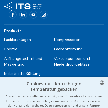
Produkte
Lackieranlagen
Kompressoren
Chemie
Lackentfernung
Aufhängetechnik und
Vakuumpumpen und
Maskierung
Niederdruckgebläse
Industrielle Kühlung
Cookies mit der richtigen
Anmeldung
Dienstleistungen
Temperatur gebacken
CZECH
So sehr wir es auch lieben, alle möglichen innovativen Technologien
HiVision
Über ITS
für Sie zu entwickeln, so wichtig ist uns auch die User Experience bei
ENGLISH
der Nutzung der Website. Dazu benötigen wir und unsere Partner
Technische Datenblätter
Karriere