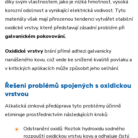
díky svým vlastnostem, jako je nízká hmotnost, vysoká
korozní odolnost a vynikající elektrická vodivost. Tyto
materiály však mají přirozenou tendenci vytvářet stabilní
oxidické vrstvy, které představují zásadní problém při
galvanickém pokovování.
Oxidické vrstvy
brání přímé adhezi galvanicky
nanášeného kovu, což vede ke snížené kvalitě povlaku a
v kritických aplikacích může způsobit jeho selhání.
Řešení problémů spojených s oxidickou
vrstvou
Alkalická zinková předúprava tyto problémy účinně
eliminuje prostřednictvím následujících kroků:
Odstranění oxidů: Roztok hydroxidu sodného
rozpouští oxidickou vrstvu kovu a odhaluje čistý,